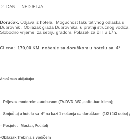
2. DAN – NEDJELJA
Doručak.
Odjava iz hotela. Mogućnost fakultativnog odlaska u
Dubrovnik . Obilazak grada Dubrovnika u pratnji stručnog vodiča.
Slobodno vrijeme za šetnju gradom. Polazak za BiH u 17h.
Cijena
: 170,00 KM noćenje sa doručkom u hotelu sa 4*
Aranžman uključuje:
–
Prijevoz modernim autobusom (TV-DVD, WC, caffe-bar, klima);
– Smještaj u hotelu sa 4* na bazi 1 noćenja sa doručkom (1/2 i 1/3 sobe) ;
– Posjete: Mostar, Počitelj
-Obilazak Trebinja s vodičem