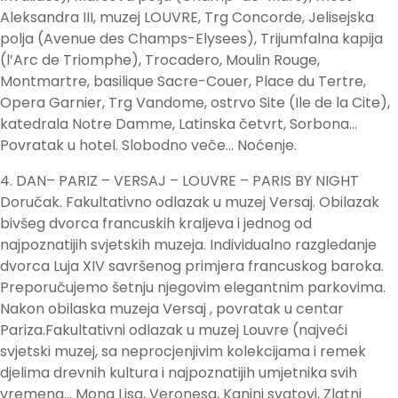
Aleksandra III, muzej LOUVRE, Trg Concorde, Jelisejska
polja (Avenue des Champs-Elysees), Trijumfalna kapija
(l’Arc de Triomphe), Trocadero, Moulin Rouge,
Montmartre, basilique Sacre-Couer, Place du Tertre,
Opera Garnier, Trg Vandome, ostrvo Site (Ile de la Cite),
katedrala Notre Damme, Latinska četvrt, Sorbona…
Povratak u hotel. Slobodno veče… Noćenje.
4. DAN– PARIZ – VERSAJ – LOUVRE – PARIS BY NIGHT
Doručak. Fakultativno odlazak u muzej Versaj. Obilazak
bivšeg dvorca francuskih kraljeva i jednog od
najpoznatijih svjetskih muzeja. Individualno razgledanje
dvorca Luja XIV savršenog primjera francuskog baroka.
Preporučujemo šetnju njegovim elegantnim parkovima.
Nakon obilaska muzeja Versaj , povratak u centar
Pariza.Fakultativni odlazak u muzej Louvre (najveći
svjetski muzej, sa neprocjenjivim kolekcijama i remek
djelima drevnih kultura i najpoznatijih umjetnika svih
vremena… Mona Lisa, Veronesa, Kanini svatovi, Zlatni