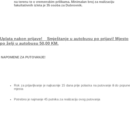
na terenu te o vremenskim prilikama. Minimalan broj za realizaciju
fakultativnih izleta je 35 osoba za Dubrovnik.
Uplata nakon prijave! Smještanje u autobusu po prijavi! Mjesto
po želji u autobusu 50,00 KM.
NAPOMENE ZA PUTOVANJE!
Rok za prijavljivanje je najkasnije 15 dana prije polaska na putovanje ili do popune
mjesta
Potrebno je najmanje 45 putnika za realizaciju ovog putovanja