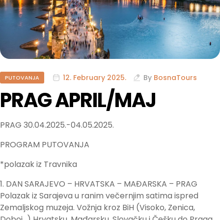
12. February 2025.
By
BosnaTours
PUTOVANJA
PRAG APRIL/MAJ
PRAG 30.04.2025.-04.05.2025.
PROGRAM PUTOVANJA
*polazak iz Travnika
1. DAN SARAJEVO – HRVATSKA – MAĐARSKA – PRAG
Polazak iz Sarajeva u ranim večernjim satima ispred
Zemaljskog muzeja. Vožnja kroz BiH (Visoko, Zenica,
Doboj…) Hrvatsku, Mađarsku, Slovačku i Češku do Praga.