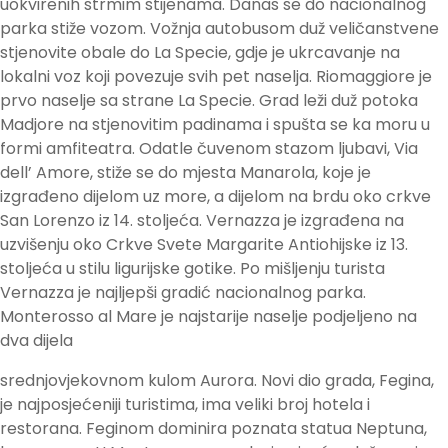
uokvirenih strmim stijenama. Danas se do nacionalnog
parka stiže vozom. Vožnja autobusom duž veličanstvene
stjenovite obale do La Specie, gdje je ukrcavanje na
lokalni voz koji povezuje svih pet naselja. Riomaggiore je
prvo naselje sa strane La Specie. Grad leži duž potoka
Madjore na stjenovitim padinama i spušta se ka moru u
formi amfiteatra. Odatle čuvenom stazom ljubavi, Via
dell’ Amore, stiže se do mjesta Manarola, koje je
izgrađeno dijelom uz more, a dijelom na brdu oko crkve
San Lorenzo iz 14. stoljeća. Vernazza je izgrađena na
uzvišenju oko Crkve Svete Margarite Antiohijske iz 13.
stoljeća u stilu ligurijske gotike. Po mišljenju turista
Vernazza je najljepši gradić nacionalnog parka.
Monterosso al Mare je najstarije naselje podjeljeno na
dva dijela
srednjovjekovnom kulom Aurora. Novi dio grada, Fegina,
je najposjećeniji turistima, ima veliki broj hotela i
restorana. Feginom dominira poznata statua Neptuna,