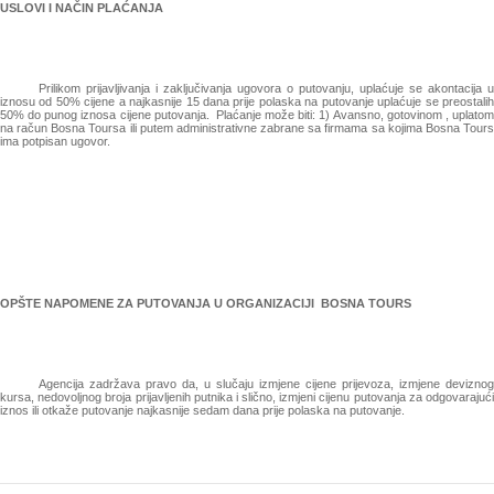
USLOVI I NAČIN PLAĆANJA
Prilikom prijavljivanja i zaključivanja ugovora o putovanju, uplaćuje se akontacija u
iznosu od 50% cijene a najkasnije 15 dana prije polaska na putovanje uplaćuje se preostalih
50% do punog iznosa cijene putovanja. Plaćanje može biti: 1) Avansno, gotovinom , uplatom
na račun Bosna Toursa ili putem administrativne zabrane sa firmama sa kojima Bosna Tours
ima potpisan ugovor.
OPŠTE NAPOMENE ZA PUTOVANJA U ORGANIZACIJI BOSNA TOURS
Agencija zadržava pravo da, u slučaju izmjene cijene prijevoza, izmjene deviznog
kursa, nedovoljnog broja prijavljenih putnika i slično, izmjeni cijenu putovanja za odgovarajući
iznos ili otkaže putovanje najkasnije sedam dana prije polaska na putovanje.