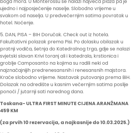
boga mora. U Monterossu se nalazi najveća plaža pa je
ujedno i najposjećenije naselje. Slobodno vrijeme u
svakom od naselja. U predvečernjim satima povratak u
hotel. Noćenje.
5. DAN, PISA – BIH Doručak. Check out iz hotela.
Fakultativni polazak prema Pisi. Po dolasku obilazak u
pratnji vodiča, šetnja do Katedralnog trga, gdje se nalazi
svjetski slavan Krivi toranj ali i katedrala, krstionica i
groblje Camposanto na kojima su radili neki od
najznačajnijih predrenesansnih i renesansnih majstora.
Kraće slobodno vrijeme. Nastavak putovanja prema BiH.
Dolazak na odredište u kasnim večernjim satima poslije
ponoći / jutarnji sati narednog dana.
Toskana- ULTRA FIRST MINUTE CIJENA ARANŽMANA
459 KM
(za prvih 10 rezervacija, a najkasnije do 10.03.2025.)