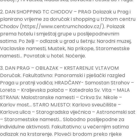
2. DAN SHOPPING TC CHODOV – PRAG Dolazak u Prag i
planirano vrijeme za doručak i shopping u tržnom centru
Chodov (https://www.centrumchodov.cz/). Polazak
prema hotelu i smještaj grupe u poslijepodnevnim
satima. Po želji – odlazak u grad u šetnju: Narodni muzej,
Vaclavske namesti, Mustek, Na prikope, Staromestske
namesti… Povratak u hotel. Noćenje.
3. DAN PRAG – OBILAZAK – KRSTARENJE VLTAVOM
Doručak. Fakultativno: Panoramski i pješački razgled
Praga u pratnji vodiča; HRADČANY- Samostan Strahov –
Loreta – Kraljevska palača – Katedrala Sv. Vita – MALA
STRANA: Malostranske namesti – Crkva Sv. Nikole –
Karlov most… STARO MJESTO: Karlovo sveučilište –
Karlova ulica – Starogradska vijećnica – Astronomski sat
– Staromestske namesti… Slobodno poslijepodne za
individulne aktivnosti. Fakultativno: u večernjim satima
odlazak na krstarenje. Ploveći brodom preko rijeke