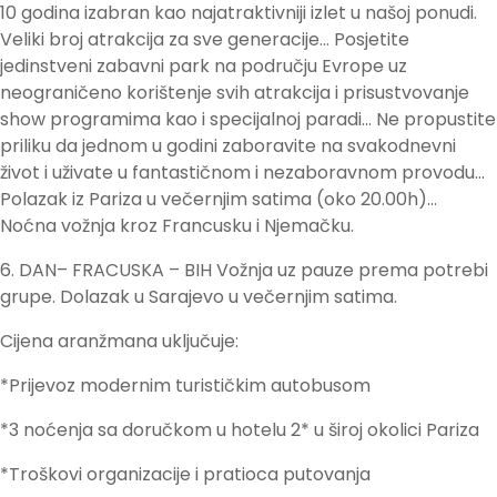
10 godina izabran kao najatraktivniji izlet u našoj ponudi.
Veliki broj atrakcija za sve generacije… Posjetite
jedinstveni zabavni park na području Evrope uz
neograničeno korištenje svih atrakcija i prisustvovanje
show programima kao i specijalnoj paradi… Ne propustite
priliku da jednom u godini zaboravite na svakodnevni
život i uživate u fantastičnom i nezaboravnom provodu…
Polazak iz Pariza u večernjim satima (oko 20.00h)…
Noćna vožnja kroz Francusku i Njemačku.
6. DAN– FRACUSKA – BIH Vožnja uz pauze prema potrebi
grupe. Dolazak u Sarajevo u večernjim satima.
Cijena aranžmana uključuje:
*Prijevoz modernim turističkim autobusom
*3 noćenja sa doručkom u hotelu 2* u široj okolici Pariza
*Troškovi organizacije i pratioca putovanja