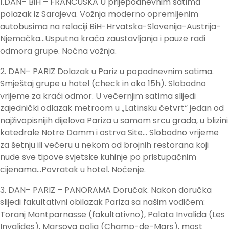
1.DAN– BiH – FRANCUSKA U prijepodnevnim satima
polazak iz Sarajeva. Vožnja moderno opremljenim
autobusima na relaciji BiH-Hrvatska-Slovenija-Austrija-
Njemačka…Usputna kraća zaustavljanja i pauze radi
odmora grupe. Noćna vožnja.
2. DAN– PARIZ Dolazak u Pariz u popodnevnim satima.
Smještaj grupe u hotel (check in oko 15h). Slobodno
vrijeme za kraći odmor. U večernjim satima slijedi
zajednički odlazak metroom u „Latinsku četvrt“ jedan od
najživopisnijih dijelova Pariza u samom srcu grada, u blizini
katedrale Notre Damm i ostrva Site… Slobodno vrijeme
za šetnju ili večeru u nekom od brojnih restorana koji
nude sve tipove svjetske kuhinje po pristupačnim
cijenama…Povratak u hotel. Noćenje.
3. DAN– PARIZ – PANORAMA Doručak. Nakon doručka
slijedi fakultativni obilazak Pariza sa našim vodičem:
Toranj Montparnasse (fakultativno), Palata Invalida (Les
Invalides), Marsova polja (Champ-de-Mars), most