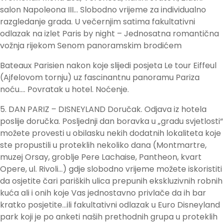
salon Napoleona III… Slobodno vrijeme za individualno
razgledanje grada. U večernjim satima fakultativni
odlazak na izlet Paris by night – Jednosatna romantična
vožnja rijekom Senom panoramskim brodićem
Bateaux Parisien nakon koje slijedi posjeta Le tour Eiffeul
(Ajfelovom tornju) uz fascinantnu panoramu Pariza
noću…. Povratak u hotel. Noćenje.
5. DAN PARIZ – DISNEYLAND Doručak. Odjava iz hotela
poslije doručka. Posljednji dan boravka u „gradu svjetlosti“
možete provesti u obilasku nekih dodatnih lokaliteta koje
ste propustili u proteklih nekoliko dana (Montmartre,
muzej Orsay, groblje Pere Lachaise, Pantheon, kvart
Opere, ul. Rivoli…) gdje slobodno vrijeme možete iskoristiti
da osjetite čari pariških ulica prepunih ekskluzivnih robnih
kuća ali i onih koje Vas jednostavno privlače da ih bar
kratko posjetite…ili fakultativni odlazak u Euro Disneyland
park koji je po anketi naših prethodnih grupa u proteklih