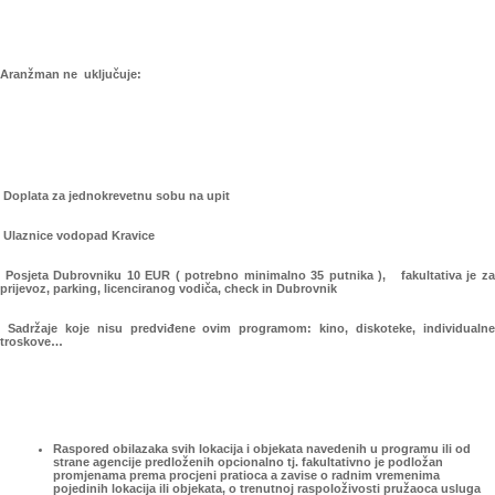
Aranžman ne uključuje:
Doplata za jednokrevetnu sobu na upit
Ulaznice vodopad Kravice
Posjeta Dubrovniku 10 EUR ( potrebno minimalno 35 putnika ), fakultativa je za
prijevoz, parking, licenciranog vodiča, check in Dubrovnik
Sadržaje koje nisu predviđene ovim programom: kino, diskoteke, individualne
troskove…
Raspored obilazaka svih lokacija i objekata navedenih u programu ili od
strane agencije predloženih opcionalno tj. fakultativno je podložan
promjenama prema procjeni pratioca a zavise o radnim vremenima
pojedinih lokacija ili objekata, o trenutnoj raspoloživosti pružaoca usluga