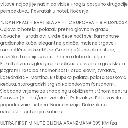
Vltave najbolji je način da vidite Prag iz potpuno drugačije
perspektive… Povratak u hotel. Noćenje.
4. DAN PRAG – BRATISLAVA – TC EUROVEA – BIH Doručak.
Odjava iz hotela i polazak prema glavnom gradu
Slovačke – Bratislavi. Ovdje ćete naći sve: šarmantne
građanske kuće, elegantne palače, malene trgove i
romantične uske uličice. Grad opuštene atmosfere,
muzičke tradicije, ukusne hrane i dobre kapljice.
Fakultativni razgled grada odlično očuvanom gradskom
jezgrom i razgled znamenitosti: brdo Slavin, tvrđava,
katedrala Sv. Martina, Biskupska palata, palata Gasković
Reduta, starogradski trg sa Rolandovom fontanom…
Slobodno vrijeme za shopping u obližnjem tržnom centru
Eurovea (https://eurovea.sk/). Polazak za BiH u kasnim
popodnevnim satima. Noćna vožnja. Dolazak na
odredište u jutarnjim satima.
ULTRA FIRST MINUTE CIJENA ARANŽMANA 399 KM (za