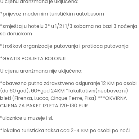
U cijenu aranžmana je uključeno:
*prijevoz modernim turističkim autobusom
*smještaj u hotelu 3* u 1/2 i 1/3 sobama na bazi 3 noćenja
sa doručkom
*troškovi organizacije putovanja i pratioca putovanja
*GRATIS POSJETA BOLONJI
U cijenu aranžmana nije uključeno:
*obavezno putno zdravstveno osiguranje 12 KM po osobi
(do 60 god), 60+god 24KM *fakultativni(neobavezni)
izleti (Firenza, Lucca, Cinque Terre, Pisa) ***OKVIRNA
CIJENA ZA PAKET IZLETA 120-130 EUR
*ulaznice u muzeje i sl.
*lokalna turistička taksa cca 2-4 KM po osobi po noći