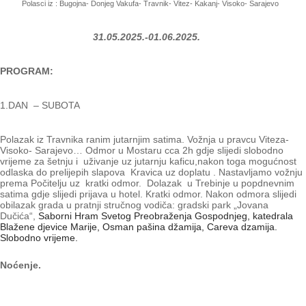
Polasci iz : Bugojna- Donjeg Vakufa- Travnik- Vitez- Kakanj- Visoko- Sarajevo
31.05.2025.-01.06.2025.
PROGRAM:
1.DAN – SUBOTA
Polazak iz Travnika ranim jutarnjim satima. Vožnja u pravcu Viteza-
Visoko- Sarajevo… Odmor u Mostaru cca 2h gdje slijedi slobodno
vrijeme za šetnju i uživanje uz jutarnju kaficu,nakon toga mogućnost
odlaska do prelijepih slapova Kravica uz doplatu . Nastavljamo vožnju
prema Počitelju uz kratki odmor. Dolazak u Trebinje u popdnevnim
satima gdje slijedi prijava u hotel. Kratki odmor. Nakon odmora slijedi
obilazak grada u pratnji stručnog vodiča: gradski park „Jovana
Dučića“,
Saborni Hram Svetog Preobraženja Gospodnjeg, katedrala
Blažene djevice Marije, Osman pašina džamija, Careva dzamija.
Slobodno vrijeme.
Noćenje.