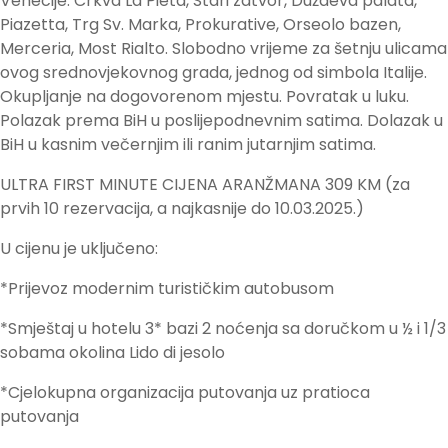
Venecije: Crkva La Pieta, Stari zatvor, Duždeva palata,
Piazetta, Trg Sv. Marka, Prokurative, Orseolo bazen,
Merceria, Most Rialto. Slobodno vrijeme za šetnju ulicama
ovog srednovjekovnog grada, jednog od simbola Italije.
Okupljanje na dogovorenom mjestu. Povratak u luku.
Polazak prema BiH u poslijepodnevnim satima. Dolazak u
BiH u kasnim večernjim ili ranim jutarnjim satima.
ULTRA FIRST MINUTE CIJENA ARANŽMANA 309 KM (za
prvih 10 rezervacija, a najkasnije do 10.03.2025.)
U cijenu je uključeno:
*Prijevoz modernim turističkim autobusom
*Smještaj u hotelu 3* bazi 2 noćenja sa doručkom u ½ i 1/3
sobama okolina Lido di jesolo
*Cjelokupna organizacija putovanja uz pratioca
putovanja