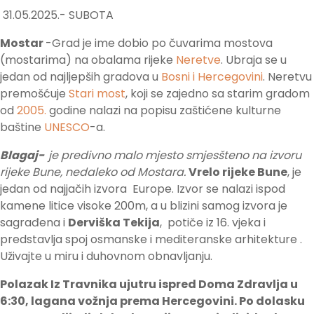
31.05.2025.- SUBOTA
Mostar
-Grad je ime dobio po čuvarima mostova
(mostarima) na obalama rijeke
Neretve
. Ubraja se u
jedan od najljepših gradova u
Bosni i Hercegovini
. Neretvu
premošćuje
Stari most
, koji se zajedno sa starim gradom
od
2005.
godine nalazi na popisu zaštićene kulturne
baštine
UNESCO
-a.
Blagaj-
je predivno malo mjesto smjesšteno na izvoru
rijeke Bune, nedaleko od Mostara.
Vrelo rijeke Bune
, je
jedan od najjačih izvora Europe. Izvor se nalazi ispod
kamene litice visoke 200m, a u blizini samog izvora je
sagrađena i
Derviška Tekija
, potiče iz 16. vjeka i
predstavlja spoj osmanske i mediteranske arhitekture .
Uživajte u miru i duhovnom obnavljanju.
Polazak Iz Travnika ujutru ispred Doma Zdravlja u
6:30, lagana vožnja prema Hercegovini. Po dolasku