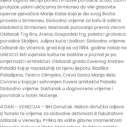
slijedi lagana šetnja pored tvrđave porodice Scala, zatim
prolazak uskim uličicama Sirmionea do vile glasovite
operne pjevačice Marije Kalas koja je dio svog života
provela u Sirmioneu. Slobodno vrijeme za kafu ili odlični
sladoled iz Sirmionea. Nastavak putovanja prema Veroni.
Obilazak Trg Bra, Arena, Gospodski trg, palata i grobnica
porodice Skalijeri, Julijina kuća i balkon. Slobodno vrijeme.
Odlazak do Vićence, grad koji se od 1994. godine nalazi na
UNESCO listi svjetske kulturne baštine a poznat je po
umjetnosti i arhitekturi. Obilazak grada čuvenog Andrea
Paladia koji je nazaslužniji za njenu ljepotu: Bazilika
Paladijana, Teatro Olimpiko, Crkva Santa Marija dela
Corona u kojoj je i sahranjen čuveni arhitekta Paladio.
Slobodno vrijeme. Sastanak u dogovoreno vrijeme i
povratak u hotel. Noćenje.
4.DAN – VENECIJA – BiH Doručak. Nakon doručka odjava
iz hotela te vrijeme za slobodne aktivnosti ili fakultativni
odlazak u Veneciju. Prilika da vidite glavne znamenitosti