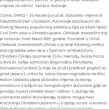
vrijeme za odmor. Večera. Noćenje.
3.DAN, OHRID – SV.NAUM Doručak. Slobodno vrijeme ili
fakultativni izlet u Sv.Naum. Putovanje autobusom do
Svetog Nauma, popularnog izletišta u čijoj se blizini rijeka
Crni Drim uliva u Ohridsko jezero. Obilazak manastira koji
je osnovao Sveti Naum 895. godine. Povratak u Ohrid.
Obilazak znamenitosti Ohrida u pratnji lokalnog vodiča:
starogradske uske ulice s tipičnom arhitekturom,
Ohridska Čaršija, spomenik Ćirilu i Metodu, Golna Porta,
crkva Sv. Sofije, samostan Bogorodice Perivlepte,
Samuelova tvrđava (s koje se pruža predivan pogled na
grad i jezero), crkva Sv. Ivana Kanea sagrađena na litici.
Nakon obilaska slijedi slobodno vrijeme za šetnju
ohridskom čaršijom sa mnogobrojnim dućanima gdje se
prodaju čuveni ohridski biseri i ćilibari. U slučaju da
vremenski uslovi dozvoljavaju, nudimo mogućnost
krstarenja Ohridskim jezerom u trajanju od sat vremena
(fakultativno). Povratak u hotel. Večera. Noćenje.