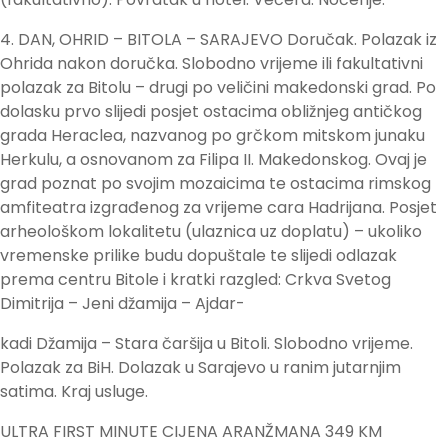
4. DAN, OHRID – BITOLA – SARAJEVO Doručak. Polazak iz
Ohrida nakon doručka. Slobodno vrijeme ili fakultativni
polazak za Bitolu – drugi po veličini makedonski grad. Po
dolasku prvo slijedi posjet ostacima obližnjeg antičkog
grada Heraclea, nazvanog po grčkom mitskom junaku
Herkulu, a osnovanom za Filipa II. Makedonskog. Ovaj je
grad poznat po svojim mozaicima te ostacima rimskog
amfiteatra izgrađenog za vrijeme cara Hadrijana. Posjet
arheološkom lokalitetu (ulaznica uz doplatu) – ukoliko
vremenske prilike budu dopuštale te slijedi odlazak
prema centru Bitole i kratki razgled: Crkva Svetog
Dimitrija – Jeni džamija – Ajdar-
kadi Džamija – Stara čaršija u Bitoli. Slobodno vrijeme.
Polazak za BiH. Dolazak u Sarajevo u ranim jutarnjim
satima. Kraj usluge.
ULTRA FIRST MINUTE CIJENA ARANŽMANA 349 KM