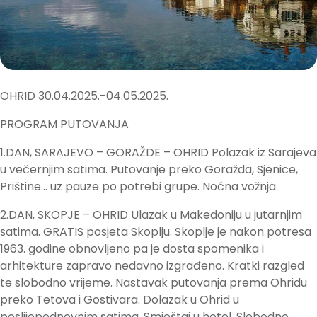
OHRID 30.04.2025.-04.05.2025.
PROGRAM PUTOVANJA
1.DAN, SARAJEVO – GORAŽDE – OHRID Polazak iz Sarajeva
u večernjim satima. Putovanje preko Goražda, Sjenice,
Prištine… uz pauze po potrebi grupe. Noćna vožnja.
2.DAN, SKOPJE – OHRID Ulazak u Makedoniju u jutarnjim
satima. GRATIS posjeta Skoplju. Skoplje je nakon potresa
1963. godine obnovljeno pa je dosta spomenika i
arhitekture zapravo nedavno izgrađeno. Kratki razgled
te slobodno vrijeme. Nastavak putovanja prema Ohridu
preko Tetova i Gostivara. Dolazak u Ohrid u
poslijepodnevnim satima. Smještaj u hotel. Slobodno