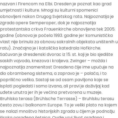
nazvan i Firencom na Elbi. Dresden je poznat kao grad
umjetnosti i kulture. Mnogi su kulturni spomenici
obnovljeni nakon Drugog Svjetskog rata. Najpoznatija je
zgrada opere Semperoper, dok je najpoznatija
protestantska crkva Frauenkirche obnovljena tek 2005.
godine (obnova je počela 1993. godine jer komunistička
vlast nije brinula za obnovu sakralnih objekata uništenih u
ratu). Značajna je i katolička katedrala Hofkirche.
Sačuvan je dresdenski dvorac iz 15. st. koji je bio sjedište
saskih vojvoda, knezova i kraljeva. Zwinger – možda i
najpoznatija znamenitost Dresdena čije ime upućuje na
dio obrambenog sistema, a zapravo je – palača, i to
poprilično velika. Sastoji se od osam paviljona koje se
isplati pogledati i samo izvana, ali pravi je doživljaj kad
uđete unutra jer ih je većina pretvorena u muzeje.
Bruhlska terasa (Brühlsche Terrasse) – Bruhlsku terasu
često zovu i balkonom Europe. To je veliki plato na kojem
se nalazi mnoštvo historijskih zgrada u čijem je podnožju
široka ograđena šetnica. Ovdje vrvi život građana i