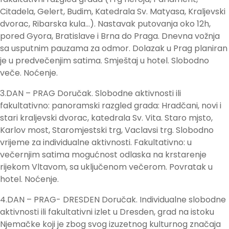
Citadela, Gelert, Budim, Katedrala Sv. Matyasa, Kraljevski
dvorac, Ribarska kula…). Nastavak putovanja oko 12h,
pored Gyora, Bratislave i Brna do Praga. Dnevna vožnja
sa usputnim pauzama za odmor. Dolazak u Prag planiran
je u predvečenjim satima. Smještaj u hotel. Slobodno
veče. Noćenje.
3.DAN – PRAG Doručak. Slobodne aktivnosti ili
fakultativno: panoramski razgled grada: Hradčani, novi i
stari kraljevski dvorac, katedrala Sv. Vita. Staro mjsto,
Karlov most, Staromjestski trg, Vaclavsi trg. Slobodno
vrijeme za individualne aktivnosti. Fakultativno: u
večernjim satima mogućnost odlaska na krstarenje
rijekom Vltavom, sa uključenom večerom. Povratak u
hotel. Noćenje.
4.DAN – PRAG- DRESDEN Doručak. Individualne slobodne
aktivnosti ili fakultativni izlet u Dresden, grad na istoku
Njemačke koji je zbog svog izuzetnog kulturnog značaja