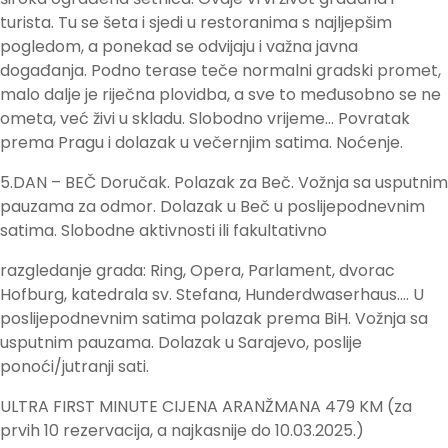
turista. Tu se šeta i sjedi u restoranima s najljepšim
pogledom, a ponekad se odvijaju i važna javna
događanja. Podno terase teče normalni gradski promet,
malo dalje je riječna plovidba, a sve to međusobno se ne
ometa, već živi u skladu. Slobodno vrijeme… Povratak
prema Pragu i dolazak u večernjim satima. Noćenje.
5.DAN – BEČ Doručak. Polazak za Beč. Vožnja sa usputnim
pauzama za odmor. Dolazak u Beč u poslijepodnevnim
satima. Slobodne aktivnosti ili fakultativno
razgledanje grada: Ring, Opera, Parlament, dvorac
Hofburg, katedrala sv. Stefana, Hunderdwaserhaus…. U
poslijepodnevnim satima polazak prema BiH. Vožnja sa
usputnim pauzama. Dolazak u Sarajevo, poslije
ponoći/jutranji sati.
ULTRA FIRST MINUTE CIJENA ARANŽMANA 479 KM (za
prvih 10 rezervacija, a najkasnije do 10.03.2025.)