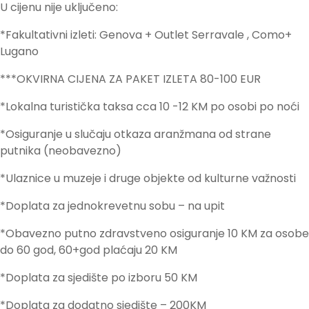
U cijenu nije uključeno:
*Fakultativni izleti: Genova + Outlet Serravale , Como+
Lugano
***OKVIRNA CIJENA ZA PAKET IZLETA 80-100 EUR
*Lokalna turistička taksa cca 10 -12 KM po osobi po noći
*Osiguranje u slučaju otkaza aranžmana od strane
putnika (neobavezno)
*Ulaznice u muzeje i druge objekte od kulturne važnosti
*Doplata za jednokrevetnu sobu – na upit
*Obavezno putno zdravstveno osiguranje 10 KM za osobe
do 60 god, 60+god plaćaju 20 KM
*Doplata za sjedište po izboru 50 KM
*Doplata za dodatno sjedište – 200KM