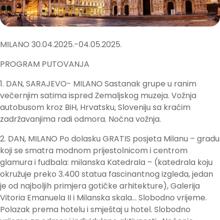
MILANO 30.04.2025.-04.05.2025.
PROGRAM PUTOVANJA
1. DAN, SARAJEVO- MILANO Sastanak grupe u ranim
večernjim satima ispred Zemaljskog muzeja. Vožnja
autobusom kroz BiH, Hrvatsku, Sloveniju sa kraćim
zadržavanjima radi odmora. Noćna vožnja.
2. DAN, MILANO Po dolasku GRATIS posjeta Milanu – gradu
koji se smatra modnom prijestolnicom i centrom
glamura i fudbala: milanska Katedrala – (katedrala koju
okružuje preko 3.400 statua fascinantnog izgleda, jedan
je od najboljih primjera gotičke arhitekture), Galerija
Vitoria Emanuela II i Milanska skala… Slobodno vrijeme.
Polazak prema hotelu i smještaj u hotel. Slobodno