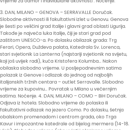
vrijeme za odmor i individulane aktivnosti . Noćenje.
3. DAN, MILANO – GENOVA – SERRAVALLE Doručak.
Slobodne aktivnosti ili fakultativni izlet u Genovu. Genova
je šesti po veličini grad Italije i glavni grad oblasti Ligurija.
Takođe je najveća luka Italije, čiji je stari grad pod
zaštitom UNESCO-a. Po dolasku obilazak grada: Trg
Ferari, Opera, Duždeva palata, Katedrala Sv. Lorenca,
stari svjetionik La Lanterna (najstariji svjetionik na svijetu,
koji još uvijek radi), kuća Kristofera Kolumba… Nakon
obilaska slobodno vrijeme. U posljepodnevnim satima
polazak iz Genove i odlazak do jednog od najboljih
italijanskih tržnih centara – outlet Serravalle. Slobodno
vrijeme za kupovinu… Povratak u Milano u večernjim
satima. Noćenje. 4. DAN, MILANO – COMO – BiH Doručak.
Odjava iz hotela. Slobodno vrijeme do polaska ili
fakultativni odlazak na jezero Como. Po dolasku, šetnja
obalskom promenadom i centrom grada, oko Trga
Kavur i impozantne katedrale od bijelog mermera (14-18.