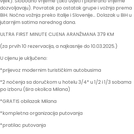
vijek). Slobodno vrijeme (ako uvjeti i planirano vrijeme
dozvoljavaju). Povratak po ostatak grupe i vožnja prema
BiH. Noćna vožnja preko Italije i Slovenije… Dolazak u BiH u
jutarnjim satima narednog dana.
ULTRA FIRST MINUTE CIJENA ARANŽMANA 379 KM
(za prvih 10 rezervacija, a najkasnije do 10.03.2025.)
U cijenu je uključeno:
*prijevoz modernim turističkim autobusima
*2 noćenja sa doručkom u hotelu 3/4* u 1/2 i 1/3 sobama
po izboru (šira okolica Milana)
*GRATIS obilazak Milana
*kompletna organizacija putovanja
*pratilac putovanja