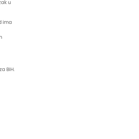
zak u
ad ima
n
a BiH.