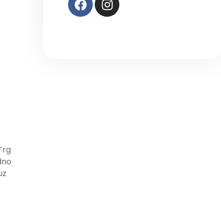
Trg
dno
uz