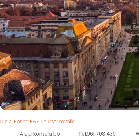
D.o.o„Bosna E&E Tours“Travnik
Aleja Konzula bb Tel:061 708 430 Web:w