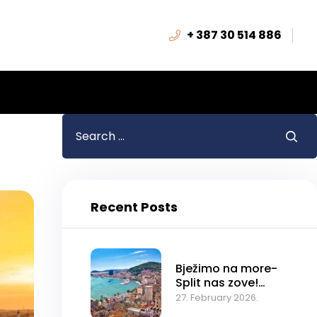
+ 387 30 514 886
Recent Posts
Bježimo na more-
Split nas zove!
Specijalna ponuda:
27. February 2026.
4 osobe plaćaju- 5