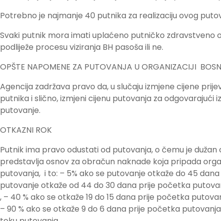
Potrebno je najmanje 40 putnika za realizaciju ovog puto
Svaki putnik mora imati uplaćeno putničko zdravstveno osi
podliježe procesu viziranja BH pasoša ili ne.
OPŠTE NAPOMENE ZA PUTOVANJA U ORGANIZACIJI BOS
Agencija zadržava pravo da, u slučaju izmjene cijene prije
putnika i slično, izmjeni cijenu putovanja za odgovarajući 
putovanje.
OTKAZNI ROK
Putnik ima pravo odustati od putovanja, o čemu je dužan
predstavlja osnov za obračun naknade koja pripada orga
putovanja, i to: – 5% ako se putovanje otkaže do 45 dana
putovanje otkaže od 44 do 30 dana prije početka putovan
, – 40 % ako se otkaže 19 do 15 dana prije početka putova
– 90 % ako se otkaže 9 do 6 dana prije početka putovanja,
toku putovanja.