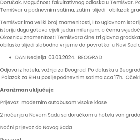
Doručak. Mogućnost fakultativnog odlaska u Temišvar. Po
Temišvar u podnevnim satima, zatim slijedi obilazak grad
Temišvar ima veliki broj znamenitosti, i to uglavnom istor
istoriju dugu gotovo cijeli jedan milenijum, o čemu svjedo
Okosnicu znamenitosti Temišvara čine tri glavna gradska
obilaska slijedi slobodno vrijeme do povratka u Novi Sad 
DAN Nedjelja 03.03.2024. BEOGRAD
Odjava iz hotela, vožnja za Beograd. Po dolasku u Beogra
Polazak za BiH u poslijepodnevnim satima cca 17h. Očeki
Aranžman uključuje
:
Prijevoz modernim autobusom visoke klase
2 noćenja u Novom Sadu sa doručkom u hotelu van grad
Noćni prijevoz do Novog Sada
Beograd