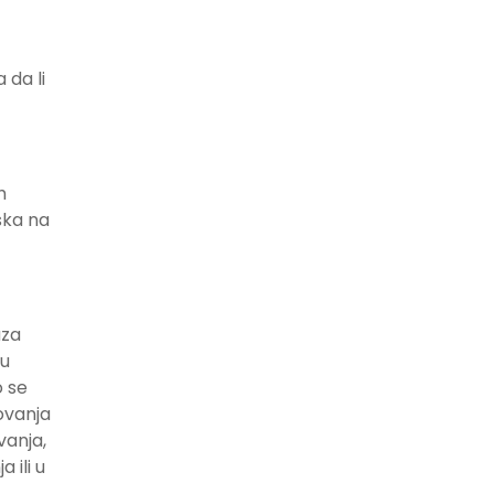
 da li
h
ska na
aza
nu
o se
ovanja
vanja,
 ili u