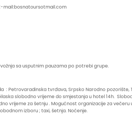
bosnatoursotmail.com
 vožnja sa usputnim pauzama po potrebi grupe.
da : Petrovaradinska tvrđava, Srpsko Narodno pozorište, 
bilaska slobodno vrijeme do smjestanja u hotel 14h. Slobo
no vrijeme za šetnju . Mogućnost organizacije za večeru 
obodnom izboru ; taxi, šetnja. Noćenje.