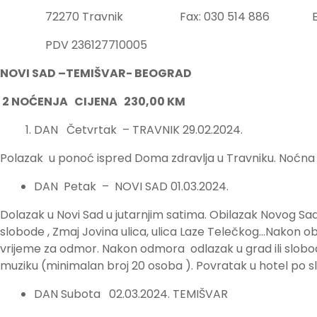
72270 Travnik Fax: 030 514 886 E-mail:
PDV 236127710005
NOVI SAD –TEMIŠVAR- BEOGRAD
2 NOĆENJA CIJENA 230,00 KM
DAN Četvrtak – TRAVNIK 29.02.2024.
Polazak u ponoć ispred Doma zdravlja u Travniku. Noćna
DAN Petak – NOVI SAD 01.03.2024.
Dolazak u Novi Sad u jutarnjim satima. Obilazak Novog Sa
slobode , Zmaj Jovina ulica, ulica Laze Telečkog…Nakon o
vrijeme za odmor. Nakon odmora odlazak u grad ili slobod
muziku (minimalan broj 20 osoba ). Povratak u hotel po sl
DAN Subota 02.03.2024. TEMIŠVAR