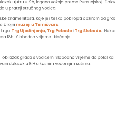
lazak ujutru u 9h, lagana vožnja prema Rumunjskoj . Dola
a u pratnji stručnog vodiča.
ijske znamenitosti, koje je i teško pobrojati obzirom da gr
če brojni
muzeji u Temišvaru
.
 trga:
Trg Ujedinjenja
,
Trg Pobede
i
Trg Slobode
. Nako
cca 18h. Slobodno vrijeme . Noćenje.
d obilazak grada s vodičem. Slobodno vrijeme do polaska z
vani dolazak u BiH u kasnim večernjim satima.
a