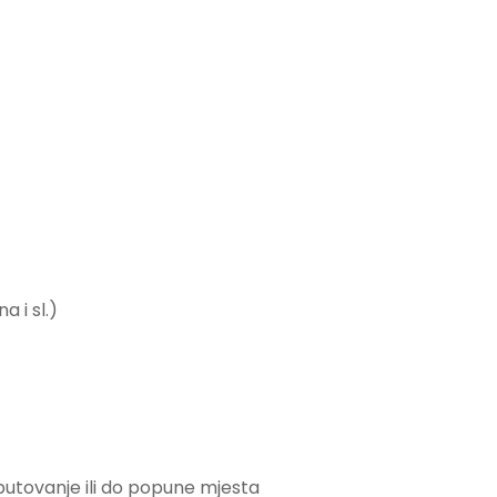
a i sl.)
a putovanje ili do popune mjesta