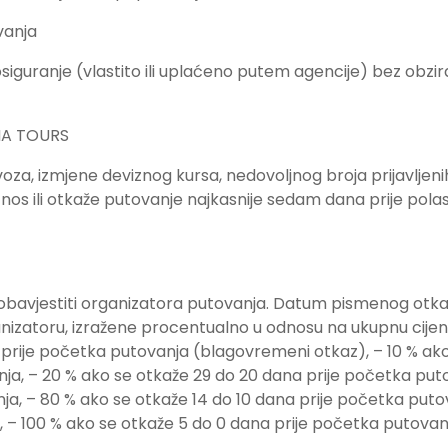
vanja
guranje (vlastito ili uplaćeno putem agencije) bez obzira
NA TOURS
voza, izmjene deviznog kursa, nedovoljnog broja prijavljeni
iznos ili otkaže putovanje najkasnije sedam dana prije pola
 obavjestiti organizatora putovanja. Datum pismenog otk
nizatoru, izražene procentualno u odnosu na ukupnu cije
 prije početka putovanja (blagovremeni otkaz), – 10 % ak
ja, – 20 % ako se otkaže 29 do 20 dana prije početka put
nja, – 80 % ako se otkaže 14 do 10 dana prije početka puto
 – 100 % ako se otkaže 5 do 0 dana prije početka putovanja