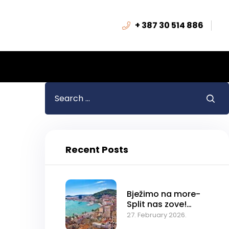
+ 387 30 514 886
Recent Posts
Bježimo na more-
Split nas zove!
Specijalna ponuda:
27. February 2026.
4 osobe plaćaju- 5