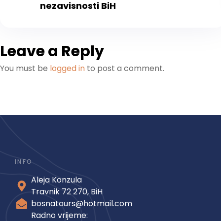
nezavisnosti BiH
Leave a Reply
You must be
logged in
to post a comment.
INFO
Aleja Konzula
Travnik 72 270, BiH
bosnatours@hotmail.com
Radno vrijeme: