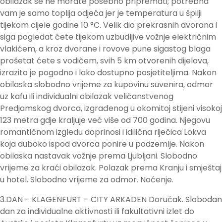
obilazak se ne morate posebno pripremati; potrebna
vam je samo toplija odjeća jer je temperatura u špilji
tijekom cijele godine 10 °C. Velik dio prekrasnih dvorana i
siga pogledat ćete tijekom uzbudljive vožnje električnim
vlakićem, a kroz dvorane i rovove pune sigastog blaga
prošetat ćete s vodičem, svih 5 km otvorenih dijelova,
izrazito je pogodno i lako dostupno posjetiteljima. Nakon
obilaska slobodno vrijeme za kupovinu suvenira, odmor
uz kafu ili individualni obilazak veličanstvenog
Predjamskog dvorca, izgrađenog u okomitoj stijeni visokoj
123 metra gdje kraljuje već više od 700 godina. Njegovu
romantičnom izgledu doprinosi i idilična riječica Lokva
koja duboko ispod dvorca ponire u podzemlje. Nakon
obilaska nastavak vožnje prema Ljubljani. Slobodno
vrijeme za kraći obilazak. Polazak prema Kranju i smještaj
u hotel. Slobodno vrijeme za odmor. Noćenje.
3.DAN – KLAGENFURT – CITY ARKADEN Doručak. Slobodan
dan za individualne aktivnosti ili fakultativni izlet do