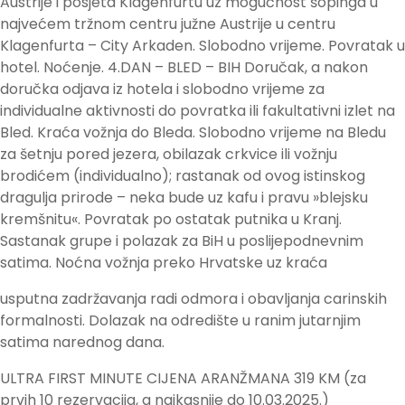
Austrije i posjeta Klagenfurtu uz mogućnost šopinga u
najvećem tržnom centru južne Austrije u centru
Klagenfurta – City Arkaden. Slobodno vrijeme. Povratak u
hotel. Noćenje. 4.DAN – BLED – BIH Doručak, a nakon
doručka odjava iz hotela i slobodno vrijeme za
individualne aktivnosti do povratka ili fakultativni izlet na
Bled. Kraća vožnja do Bleda. Slobodno vrijeme na Bledu
za šetnju pored jezera, obilazak crkvice ili vožnju
brodićem (individualno); rastanak od ovog istinskog
dragulja prirode – neka bude uz kafu i pravu »blejsku
kremšnitu«. Povratak po ostatak putnika u Kranj.
Sastanak grupe i polazak za BiH u poslijepodnevnim
satima. Noćna vožnja preko Hrvatske uz kraća
usputna zadržavanja radi odmora i obavljanja carinskih
formalnosti. Dolazak na odredište u ranim jutarnjim
satima narednog dana.
ULTRA FIRST MINUTE CIJENA ARANŽMANA 319 KM (za
prvih 10 rezervacija, a najkasnije do 10.03.2025.)