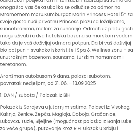
obilazaka i posjeta raznih turističkih sadržaja su samo dio
onoga što Vas čeka ukoliko se odlučite za odmor na
Mramornom moru.Kumburgaz Marin Princess Hotel 5* za
svoje goste nudi privatnu Princess plažu sa ležaljkama,
suncobranima, molom za sunčanje. Odmah uz plažu gosti
mogu uživati i u dva hotelska bazena sa morskom vodom
tako da je vaš doživljaj odmora potpun. Da bi vaš doživljaj
bio potpun – svakako iskoristite i Spa & Wellnes zonu – sa
unutrašnjim bazenom, saunama, turskim hamamom i
teretanom.
Aranžman autobusom 9 dana, polasci subotom,
povratak nedjeljom, od 21.’06. – 13.09.2025
1. DAN / subota / Polazak iz BiH
Polazak iz Sarajeva u jutarnjim satima. Polasci iz: Visokog,
Kaknja, Zenice, Žepča, Maglaja, Doboja, Gračanice,
Lukavca, Tuzle, Bijeljine (mogućnost polaska iz Banja Luke
za veće grupe), putovanje kroz BiH. Ulazak u Srbiju i