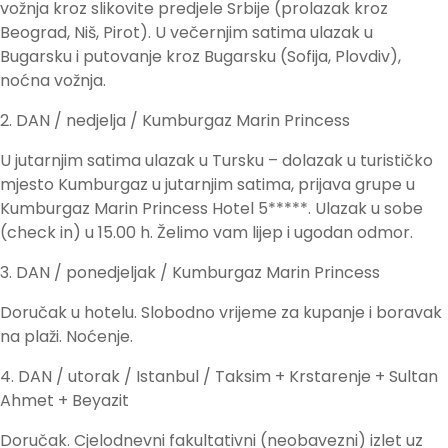
vožnja kroz slikovite predjele Srbije (prolazak kroz
Beograd, Niš, Pirot). U večernjim satima ulazak u
Bugarsku i putovanje kroz Bugarsku (Sofija, Plovdiv),
noćna vožnja.
2. DAN / nedjelja / Kumburgaz Marin Princess
U jutarnjim satima ulazak u Tursku – dolazak u turističko
mjesto Kumburgaz u jutarnjim satima, prijava grupe u
Kumburgaz Marin Princess Hotel 5*****. Ulazak u sobe
(check in) u 15.00 h. Želimo vam lijep i ugodan odmor.
3. DAN / ponedjeljak / Kumburgaz Marin Princess
Doručak u hotelu. Slobodno vrijeme za kupanje i boravak
na plaži. Noćenje.
4. DAN / utorak / Istanbul / Taksim + Krstarenje + Sultan
Ahmet + Beyazit
Doručak. Cjelodnevni fakultativni (neobavezni) izlet uz