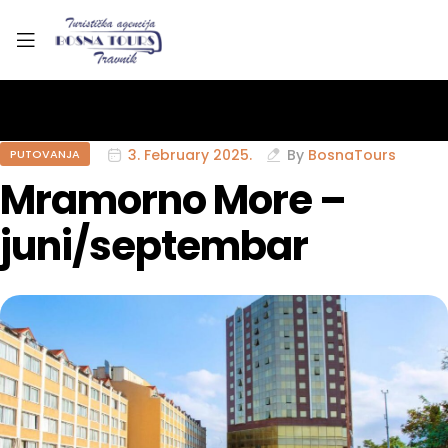
3. February 2025.
By
BosnaTours
PUTOVANJA
Mramorno More –
juni/septembar