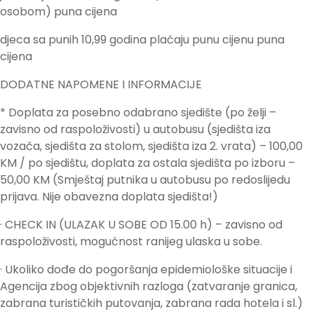
osobom) puna cijena
djeca sa punih 10,99 godina plaćaju punu cijenu puna
cijena
DODATNE NAPOMENE I INFORMACIJE
* Doplata za posebno odabrano sjedište (po želji –
zavisno od raspoloživosti) u autobusu (sjedišta iza
vozača, sjedišta za stolom, sjedišta iza 2. vrata) – 100,00
KM / po sjedištu, doplata za ostala sjedišta po izboru –
50,00 KM (Smještaj putnika u autobusu po redoslijedu
prijava. Nije obavezna doplata sjedišta!)
· CHECK IN (ULAZAK U SOBE OD 15.00 h) – zavisno od
raspoloživosti, mogućnost ranijeg ulaska u sobe.
· Ukoliko dođe do pogoršanja epidemiološke situacije i
Agencija zbog objektivnih razloga (zatvaranje granica,
zabrana turističkih putovanja, zabrana rada hotela i sl.)