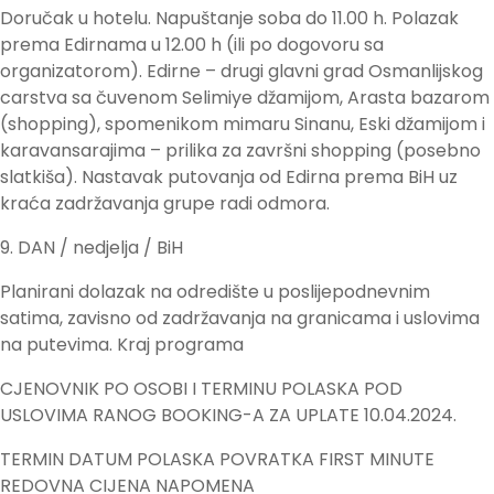
Doručak u hotelu. Napuštanje soba do 11.00 h. Polazak
prema Edirnama u 12.00 h (ili po dogovoru sa
organizatorom). Edirne – drugi glavni grad Osmanlijskog
carstva sa čuvenom Selimiye džamijom, Arasta bazarom
(shopping), spomenikom mimaru Sinanu, Eski džamijom i
karavansarajima – prilika za završni shopping (posebno
slatkiša). Nastavak putovanja od Edirna prema BiH uz
kraća zadržavanja grupe radi odmora.
9. DAN / nedjelja / BiH
Planirani dolazak na odredište u poslijepodnevnim
satima, zavisno od zadržavanja na granicama i uslovima
na putevima. Kraj programa
CJENOVNIK PO OSOBI I TERMINU POLASKA POD
USLOVIMA RANOG BOOKING-A ZA UPLATE 10.04.2024.
TERMIN DATUM POLASKA POVRATKA FIRST MINUTE
REDOVNA CIJENA NAPOMENA