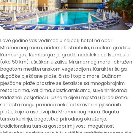
I ove godine vas vodimoe u najbolji hotel na obali
Mramornog mora, nadomak Istanbula, u malom gradiću
Kumburgaz. Kumburgaz je gradić nedaleko od Istanbula
(oko 50 km), ušuškan u zalivu Mramornog mora i okružen
bogatom mediteranskom vegetacijom. Karakterišu ga
dugačke pješčane plaže, čisto i toplo more. Dužinom
pješčane plaže prostire se šetalište sa mnogobrojnim
restoranima, kafićima, slastičarnicama, suvenirnicama.
Radoznali posjetioci u južnom dijelu mjesta u produžetku
šetalista mogu pronaći i neke od skrivenih pješčanih
plaža, koje krase ovaj dio Mramornog mora. Bogata
turska kuhinja, bogatstvo prirodnog okruženja,
tradicionalna turska gostoprimljivost, mogućnost