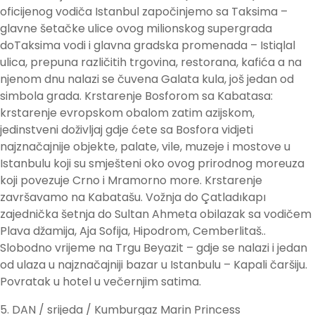
oficijenog vodiča Istanbul započinjemo sa Taksima –
glavne šetačke ulice ovog milionskog supergrada
doTaksima vodi i glavna gradska promenada – Istiqlal
ulica, prepuna različitih trgovina, restorana, kafića a na
njenom dnu nalazi se čuvena Galata kula, još jedan od
simbola grada. Krstarenje Bosforom sa Kabatasa:
krstarenje evropskom obalom zatim azijskom,
jedinstveni doživljaj gdje ćete sa Bosfora vidjeti
najznačajnije objekte, palate, vile, muzeje i mostove u
Istanbulu koji su smješteni oko ovog prirodnog moreuza
koji povezuje Crno i Mramorno more. Krstarenje
završavamo na Kabatašu. Vožnja do Çatladıkapı
zajednička šetnja do Sultan Ahmeta obilazak sa vodičem
Plava džamija, Aja Sofija, Hipodrom, Cemberlitaš..
Slobodno vrijeme na Trgu Beyazit – gdje se nalazi i jedan
od ulaza u najznačajniji bazar u Istanbulu – Kapali čaršiju.
Povratak u hotel u večernjim satima.
5. DAN / srijeda / Kumburgaz Marin Princess