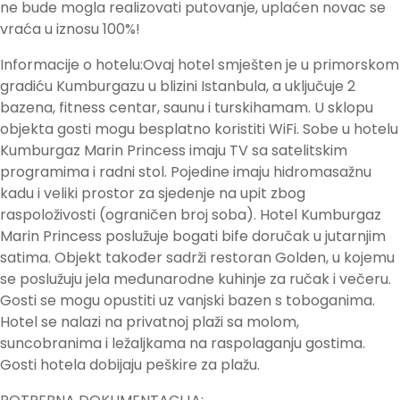
ne bude mogla realizovati putovanje, uplaćen novac se
vraća u iznosu 100%!
Informacije o hotelu:Ovaj hotel smješten je u primorskom
gradiću Kumburgazu u blizini Istanbula, a uključuje 2
bazena, fitness centar, saunu i turskihamam. U sklopu
objekta gosti mogu besplatno koristiti WiFi. Sobe u hotelu
Kumburgaz Marin Princess imaju TV sa satelitskim
programima i radni stol. Pojedine imaju hidromasažnu
kadu i veliki prostor za sjedenje na upit zbog
raspoloživosti (ograničen broj soba). Hotel Kumburgaz
Marin Princess poslužuje bogati bife doručak u jutarnjim
satima. Objekt također sadrži restoran Golden, u kojemu
se poslužuju jela međunarodne kuhinje za ručak i večeru.
Gosti se mogu opustiti uz vanjski bazen s toboganima.
Hotel se nalazi na privatnoj plaži sa molom,
suncobranima i ležaljkama na raspolaganju gostima.
Gosti hotela dobijaju peškire za plažu.