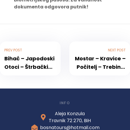
dokumenta odgovora putnik!
PREV POST
NEXT POST
Bihać – Japodoski
Mostar – Kravice –
Otoci – Štrbački
Počitelj – Trebinje
Buk
– Dubrovnik 20.05.
– 21.05.
INFO
Aleja Konzula
Travnik 72 270, BiH
bosnatours@hotmail.com