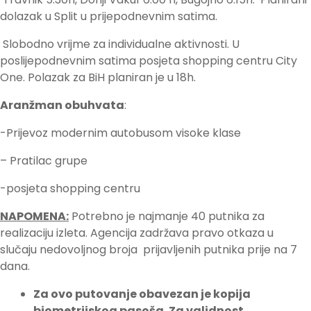
dolazak u Split u prijepodnevnim satima.
Slobodno vrijme za individualne aktivnosti. U
poslijepodnevnim satima posjeta shopping centru City
One. Polazak za BiH planiran je u 18h.
Aranžman obuhvata
:
-Prijevoz modernim autobusom visoke klase
– Pratilac grupe
-posjeta shopping centru
NAPOMENA:
Potrebno je najmanje 40 putnika za
realizaciju izleta. Agencija zadržava pravo otkaza u
slučaju nedovoljnog broja prijavljenih putnika prije na 7
dana.
Za ovo putovanje obavezan je kopija
biometrijskog pasoša. Za validnost