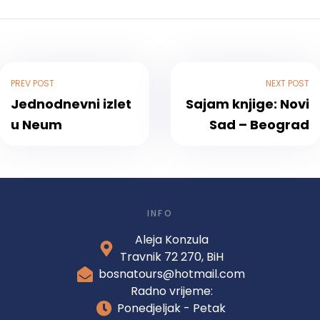
PREV POST
NEXT POST
Jednodnevni izlet
Sajam knjige: Novi
u Neum
Sad – Beograd
INFO
Aleja Konzula
Travnik 72 270, BiH
bosnatours@hotmail.com
Radno vrijeme:
Ponedjeljak - Petak