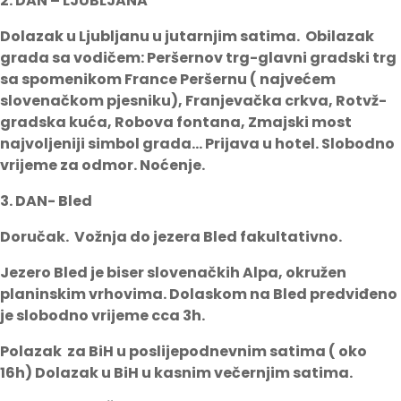
2. DAN – LJUBLJANA
Dolazak u Ljubljanu u jutarnjim satima. Obilazak
grada sa vodičem: Peršernov trg-glavni gradski trg
sa spomenikom France Peršernu ( najvećem
slovenačkom pjesniku), Franjevačka crkva, Rotvž-
gradska kuća, Robova fontana, Zmajski most
najvoljeniji simbol grada… Prijava u hotel. Slobodno
vrijeme za odmor. Noćenje.
3. DAN- Bled
Doručak. Vožnja do jezera Bled fakultativno.
Jezero Bled je biser slovenačkih Alpa, okružen
planinskim vrhovima. Dolaskom na Bled predviđeno
je slobodno vrijeme cca 3h.
Polazak za BiH u poslijepodnevnim satima ( oko
16h) Dolazak u BiH u kasnim večernjim satima.